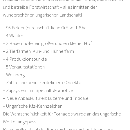
und betreibe Forstwirtschaft – alles inmitten der
wunderschönen ungarischen Landschaft!
– 95 Felder (durchschnittliche Größe: 1,6 ha)
– 4 Wälder
– 2 Bauernhöfe: ein großer und ein kleiner Hof
– 2 Tierfarmen: Kuh- und Hühnerfarm
– 4 Produktionspunkte
– 5 Verkaufsstationen
– Weinberg
– Zahlreiche benutzerdefinierte Objekte
– Zugsystem mit Speziallokomotive
– Neue Anbaukulturen: Luzerne und Triticale
– Ungarische Kfz-Kennzeichen
Die Wahrscheinlichkeit für Tornados wurde an das ungarische
Wetter angepasst.
Baumwolle ist auf der Karte nicht verzeichnet, kann aber