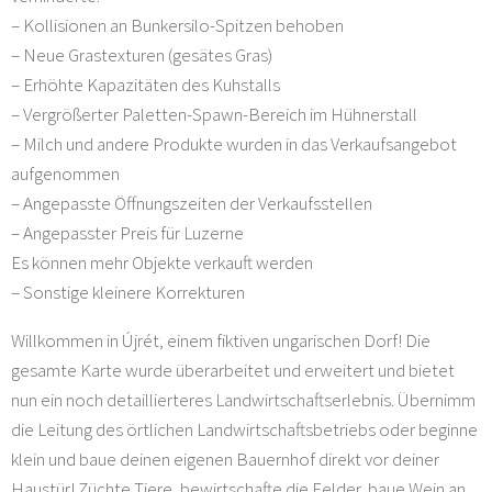
– Kollisionen an Bunkersilo-Spitzen behoben
– Neue Grastexturen (gesätes Gras)
– Erhöhte Kapazitäten des Kuhstalls
– Vergrößerter Paletten-Spawn-Bereich im Hühnerstall
– Milch und andere Produkte wurden in das Verkaufsangebot
aufgenommen
– Angepasste Öffnungszeiten der Verkaufsstellen
– Angepasster Preis für Luzerne
Es können mehr Objekte verkauft werden
– Sonstige kleinere Korrekturen
Willkommen in Újrét, einem fiktiven ungarischen Dorf! Die
gesamte Karte wurde überarbeitet und erweitert und bietet
nun ein noch detaillierteres Landwirtschaftserlebnis. Übernimm
die Leitung des örtlichen Landwirtschaftsbetriebs oder beginne
klein und baue deinen eigenen Bauernhof direkt vor deiner
Haustür! Züchte Tiere, bewirtschafte die Felder, baue Wein an