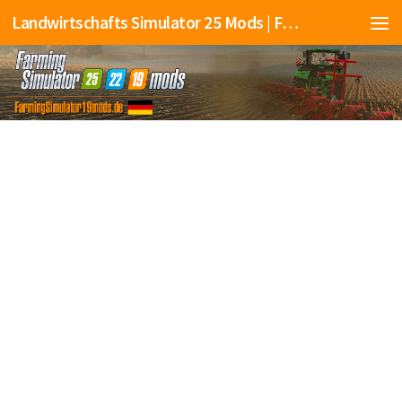
Landwirtschafts Simulator 25 Mods | Farming Simulator 25 Mods | FS25 Mods