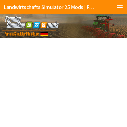
Landwirtschafts Simulator 25 Mods | Farming Simulator 25 Mods | FS25 Mods