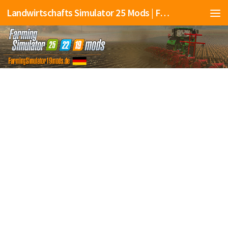
Landwirtschafts Simulator 25 Mods | Farming Simulator 25 Mods | FS25 Mods