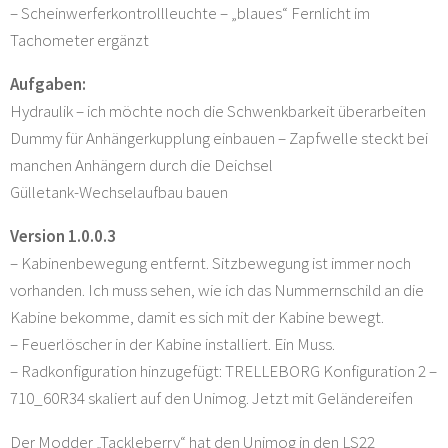
– Scheinwerferkontrollleuchte – „blaues“ Fernlicht im
Tachometer ergänzt
Aufgaben:
Hydraulik – ich möchte noch die Schwenkbarkeit überarbeiten
Dummy für Anhängerkupplung einbauen – Zapfwelle steckt bei
manchen Anhängern durch die Deichsel
Gülletank-Wechselaufbau bauen
Version 1.0.0.3
– Kabinenbewegung entfernt. Sitzbewegung ist immer noch
vorhanden. Ich muss sehen, wie ich das Nummernschild an die
Kabine bekomme, damit es sich mit der Kabine bewegt.
– Feuerlöscher in der Kabine installiert. Ein Muss.
– Radkonfiguration hinzugefügt: TRELLEBORG Konfiguration 2 –
710_60R34 skaliert auf den Unimog. Jetzt mit Geländereifen
Der Modder „Tackleberry“ hat den Unimog in den LS22