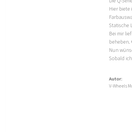
Die Q-Serie
Hier biete
Farbauswa
Statische 
Bei mir li
beheben. 
Nun wünsch
Sobald ich
Autor:
V-Wheels M