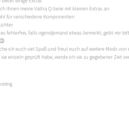
 bietet einige Extras
 ich Ihnen meine Valtra Q-Serie mit kleinen Extras an
hl für verschiedene Komponenten
Lichter
ef es fehlerfrei, falls irgendjemand etwas bemerkt, gebt mir
😉
e ich euch viel Spaß und freut euch auf weitere Mods von m
 sie einzeln geprüft habe, werde ich sie zu gegebener Zeit ve
odding