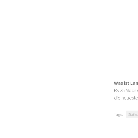
Was ist La
FS 25 Mods s
die neueste
Tags:
Statis