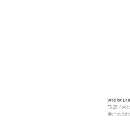
Was ist La
FS 25 Mods s
die neueste