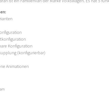
ran ist ein Familienvan der Marke Volkswagen. Es hat 5 fun
ten:
rianten
onfiguration
tkonfiguration
are Konfiguration
upplung (konfigurierbar)
ene Animationen
eam