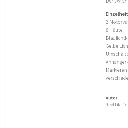
Der VW Sha
Einzelhei
2 Motorva
8 Häute
Blaulichtk
Gelbe Lich
Umschaltb
Anhängerk
Markieren
verschied
Autor:
Real Life T