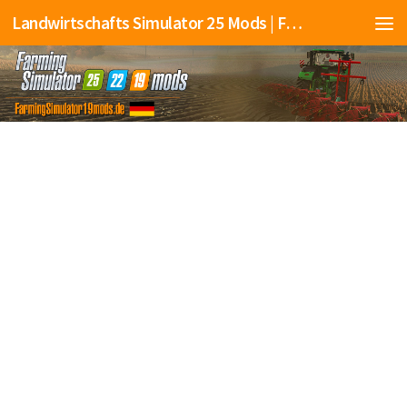
Landwirtschafts Simulator 25 Mods | Farming Simulator 25 Mods | FS25 Mods