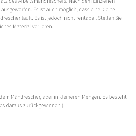
rsatz des Arbeitsmähdreschers. Nach dem Einziehen
ausgeworfen. Es ist auch möglich, dass eine kleine
cher läuft. Es ist jedoch nicht rentabel. Stellen Sie
ches Material verlieren.
dem Mähdrescher, aber in kleineren Mengen. Es besteht
ides daraus zurückgewinnen.)