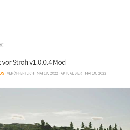
RE
t vor Stroh v1.0.0.4 Mod
DS
· VERÖFFENTLICHT
MAI 18, 2022
· AKTUALISIERT
MAI 18, 2022