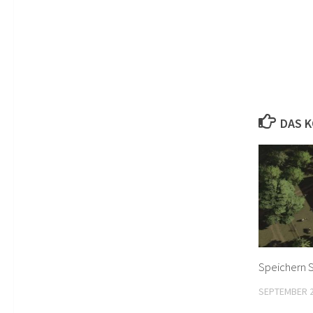
DAS K
Speichern S
SEPTEMBER 2