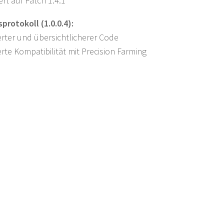
ert auf Patch 1.4.1
rotokoll (1.0.0.4):
rter und übersichtlicherer Code
rte Kompatibilität mit Precision Farming