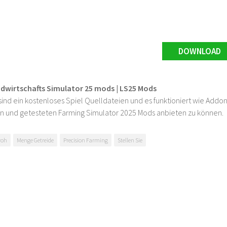
DOWNLOAD
ndwirtschafts Simulator 25 mods | LS25 Mods
ind ein kostenloses Spiel Quelldateien und es funktioniert wie Addons
n und getesteten Farming Simulator 2025 Mods anbieten zu können.
roh
Menge Getreide
Precision Farming
Stellen Sie