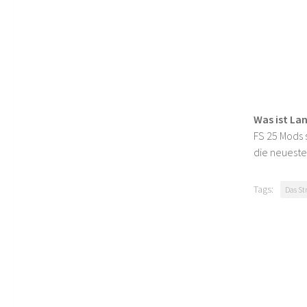
Was ist La
FS 25 Mods s
die neueste
Tags:
Das St