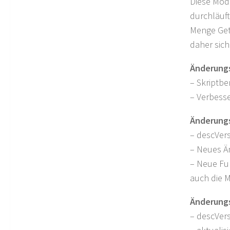
Diese Modi
durchläuft
Menge Getr
daher sich
Änderungsp
– Skriptbe
– Verbess
Änderungsp
– descVers
– Neues 
– Neue Fu
auch die M
Änderungsp
– descVers