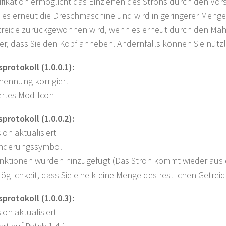
fikation ermöglicht das Einziehen des Strohs durch den Vo
 es erneut die Dreschmaschine und wird in geringerer Menge 
eide zurückgewonnen wird, wenn es erneut durch den Mähdres
er, dass Sie den Kopf anheben. Andernfalls können Sie nützli
rotokoll (1.0.0.1):
nennung korrigiert
ertes Mod-Icon
rotokoll (1.0.0.2):
ion aktualisiert
Änderungssymbol
nktionen wurden hinzugefügt (Das Stroh kommt wieder aus 
öglichkeit, dass Sie eine kleine Menge des restlichen Getre
rotokoll (1.0.0.3):
ion aktualisiert