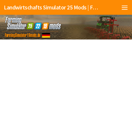
Landwirtschafts Simulator 25 Mods | Farming Simulator 25 Mods | FS25 Mods