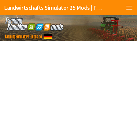
Landwirtschafts Simulator 25 Mods | Farming Simulator 25 Mods | FS25 Mods