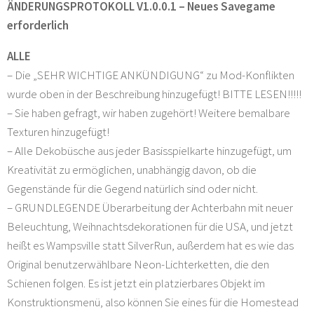
ÄNDERUNGSPROTOKOLL V1.0.0.1 – Neues Savegame
erforderlich
ALLE
– Die „SEHR WICHTIGE ANKÜNDIGUNG“ zu Mod-Konflikten
wurde oben in der Beschreibung hinzugefügt! BITTE LESEN!!!!!
– Sie haben gefragt, wir haben zugehört! Weitere bemalbare
Texturen hinzugefügt!
– Alle Dekobüsche aus jeder Basisspielkarte hinzugefügt, um
Kreativität zu ermöglichen, unabhängig davon, ob die
Gegenstände für die Gegend natürlich sind oder nicht.
– GRUNDLEGENDE Überarbeitung der Achterbahn mit neuer
Beleuchtung, Weihnachtsdekorationen für die USA, und jetzt
heißt es Wampsville statt SilverRun, außerdem hat es wie das
Original benutzerwählbare Neon-Lichterketten, die den
Schienen folgen. Es ist jetzt ein platzierbares Objekt im
Konstruktionsmenü, also können Sie eines für die Homestead