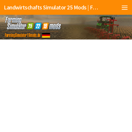
Landwirtschafts Simulator 25 Mods | Farming Simulator 25 Mods | FS25 Mods