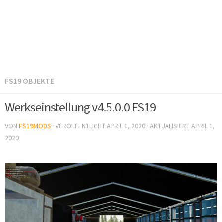
FS19 OBJEKTE
Werkseinstellung v4.5.0.0 FS19
VON
FS19MODS
· VERÖFFENTLICHT
APRIL 1, 2020
· AKTUALISIERT
APRIL 1,
2020