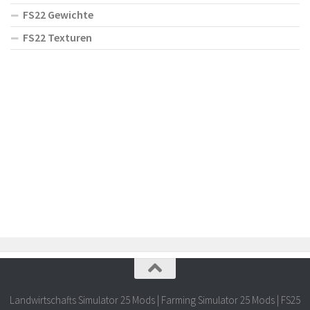
FS22 Gewichte
FS22 Texturen
Landwirtschafts Simulator 25 Mods | Farming Simulator 25 Mods | FS25