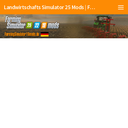
Landwirtschafts Simulator 25 Mods | Farming Simulator 25 Mods | FS25 Mods