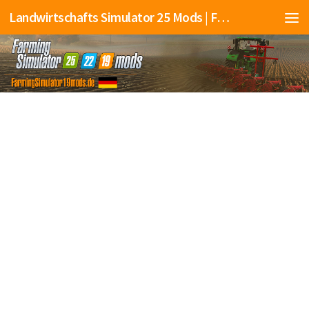
Landwirtschafts Simulator 25 Mods | Farming Simulator 25 Mods | FS25 Mods