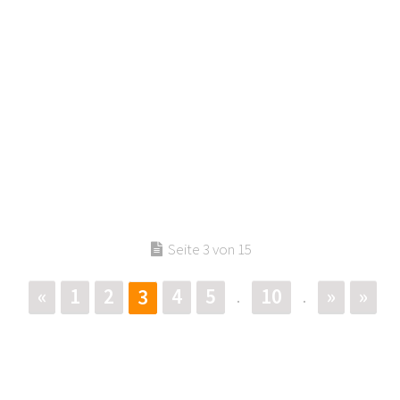
Seite 3 von 15
«
1
2
4
5
10
»
»
3
.
.