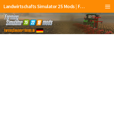
Landwirtschafts Simulator 25 Mods | Farming Simulator 25 Mods | FS25 Mods